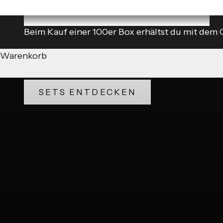
Beim Kauf einer 100er Box erhältst du mit dem 
Warenkorb
Es ist offiziell: MyCoffeeCup × Lazy Heroes
Manche Kombinationen sind so logisch – warum e
SETS ENTDECKEN