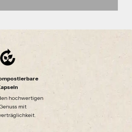
ompostierbare
Kapseln
den hochwertigen
Genuss mit
rträglichkeit.