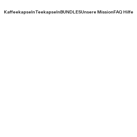
Kaffeekapseln
Teekapseln
BUNDLES
Unsere Mission
FAQ Hilfe