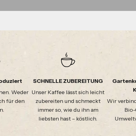
oduziert
SCHNELLE ZUBEREITUNG
Gartenk
chen. Weder
Unser Kaffee lässt sich leicht
ch für den
zubereiten und schmeckt
Wir verbin
n.
immer so, wie du ihn am
Bio-
liebsten hast – köstlich.
Umweltve