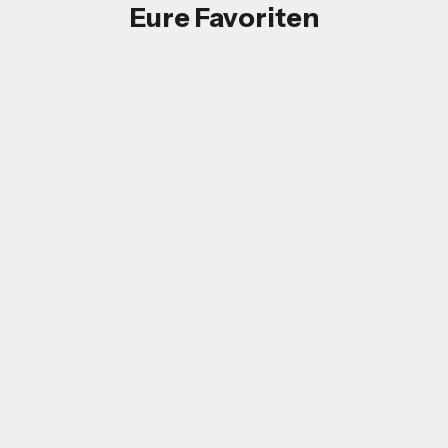
Eure Favoriten
O CAFFÈ CREMA
BIO DECAF