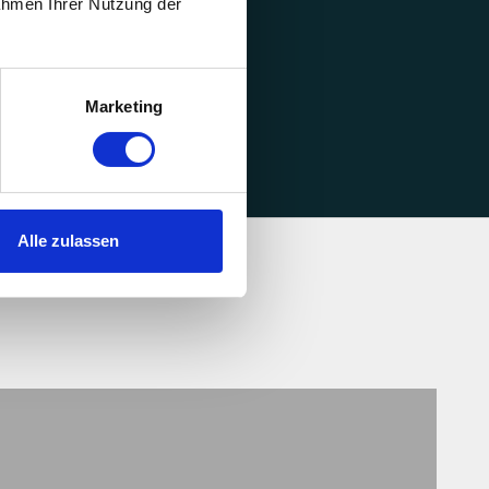
sche Duft von MY
Rahmen Ihrer Nutzung der
 Kaffee die Luft
erfüllt.
Marketing
Alle zulassen
Bio-tee Kapseln
PRODUKTE ANSEHEN