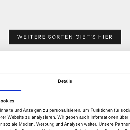
ANGEBOT
AB €3,99
€0,38 PRO KAPSEL
(€76,73/KG)| €0,40 PRO KAPS
WEITERE SORTEN GIBT'S HIER
Details
Cookies
halte und Anzeigen zu personalisieren, um Funktionen für sozia
1:
Schritt 2:
S
rer Website zu analysieren. Wir geben auch Informationen über
e liebste
Starte Deine Maschine &
Purer Gen
ür soziale Medien, Werbung und Analysen weiter. Unsere Partner