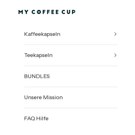
Zum Inhalt springen
MyCoffeeCup.de
Kaffeekapseln
Teekapseln
BUNDLES
Unsere Mission
FAQ Hilfe