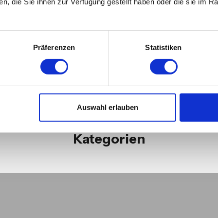
Kapselsorte
genieße umweltfreundlichen
verführeri
n, die Sie ihnen zur Verfügung gestellt haben oder die sie im 
 CUP aus.
Kaffee mit Nespresso®3-
COFFEE CUP
kompatiblen MY COFFEE
CUP Kapseln ohne
Präferenzen
Statistiken
Aluminium.
Auswahl erlauben
Kategorien