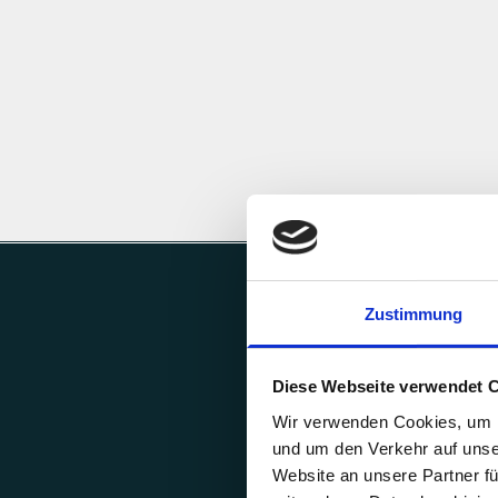
ANGEBOT
ANGEBOT
AB €3,79
AB €3,79
(€72,88/KG)| €0,38 PRO KAPSEL
(€72,88/KG)| 
Zustimmung
Diese Webseite verwendet 
Wir verwenden Cookies, um In
Schritt 
und um den Verkehr auf unse
Suche Dir Dein
Website an unsere Partner f